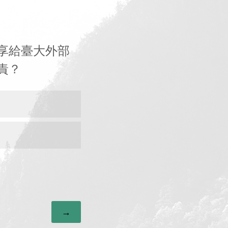
享給臺大外部
責？